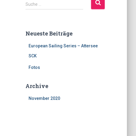
S
Suche …
u
c
h
e
Neueste Beiträge
n
a
European Sailing Series – Attersee
c
h
SCK
:
Fotos
Archive
November 2020